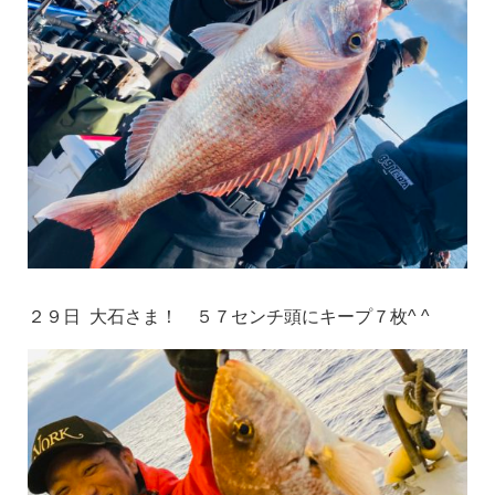
２９日 大石さま！ ５７センチ頭にキープ７枚^ ^