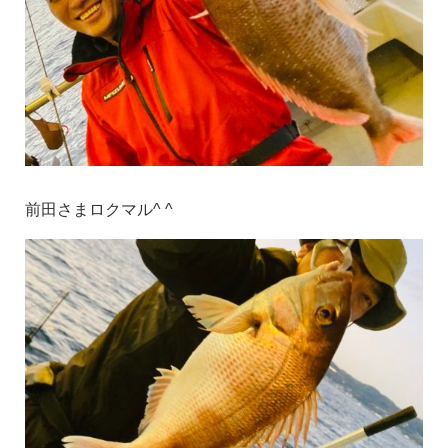
前田さまロクマル^ ^