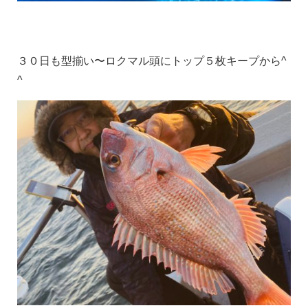
３０日も型揃い〜ロクマル頭にトップ５枚キープから^
^