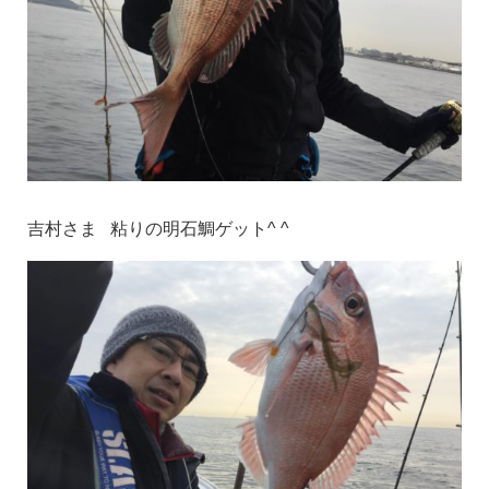
吉村さま 粘りの明石鯛ゲット^ ^