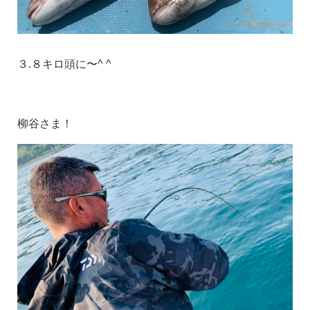
３.８キロ頭に〜^ ^
柳谷さま！