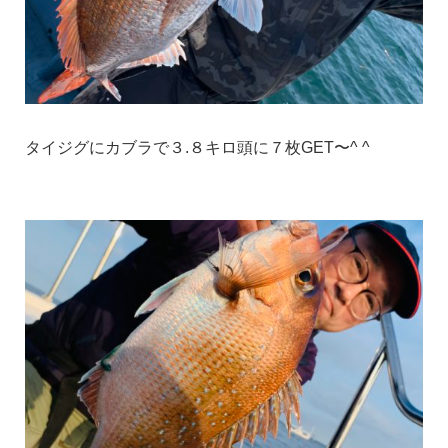
タイジグにカブラで３.８キロ頭に７枚GET〜^ ^