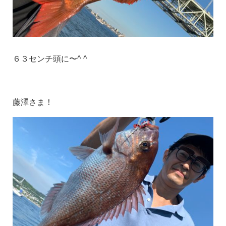
６３センチ頭に〜^ ^
藤澤さま！