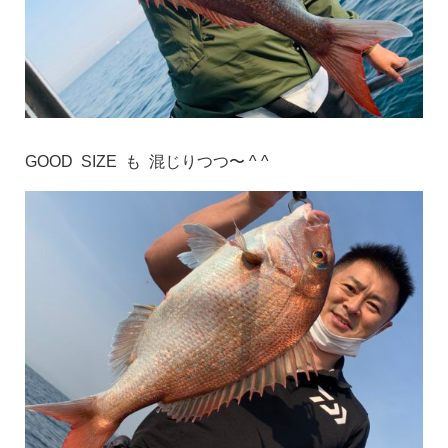
GOOD SIZE も 混じりつつ〜 ^ ^