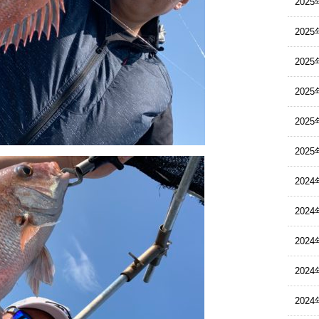
202
202
202
202
202
202
2024
2024
2024
202
202