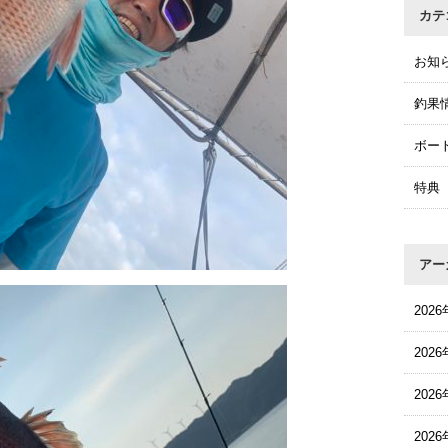
カテ
お知
釣果
ボー
特典
アー
202
202
202
202