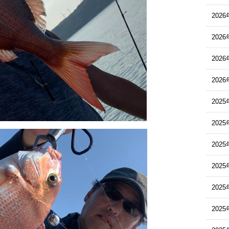
202
202
202
202
2025
2025
2025
202
202
202