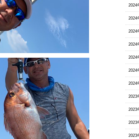
202
202
202
202
202
202
202
2023
2023
2023
202