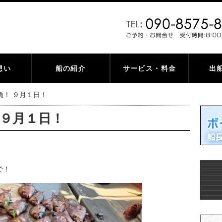
想い
船の紹介
サービス・料金
出
負！ ９月１日！
 ９月１日！
で！